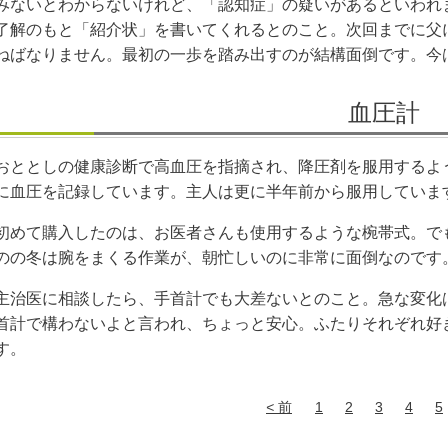
みないとわからないけれど、「認知症」の疑いがあるといわれ
了解のもと「紹介状」を書いてくれるとのこと。次回までに父
ねばなりません。最初の一歩を踏み出すのが結構面倒です。今
血圧計
おととしの健康診断で高血圧を指摘され、降圧剤を服用するよ
に血圧を記録しています。主人は更に半年前から服用していま
初めて購入したのは、お医者さんも使用するような椀帯式。で
のの冬は腕をまくる作業が、朝忙しいのに非常に面倒なのです
主治医に相談したら、手首計でも大差ないとのこと。急な変化
首計で構わないよと言われ、ちょっと安心。ふたりそれぞれ好
す。
前
1
2
3
4
5