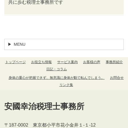
共に歩む税理士事務所です
トップページ
MENU
トップページ
お役立ち情報
サービス案内
お客様の声
事務所紹介
日記・コラム
身体の重心が把握できず、無意識に身体が動て転んでしまう。
お問合せ
リンク集
安國幸治税理士事務所
〒187-0002 東京都小平市花小金井１-１-12