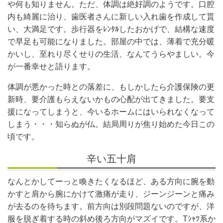
や何も知りません。ただ、体調は絶好調のようです。口腔
内も綺麗に治り、歯医者さんに新しい入れ歯を作成して貰
い、大満足です。歩行器をﾚﾝﾀﾙしたおかげで、結構な速度
で早足も可能になりました。部屋の中では、薄着で充分暖
かいし、至れり尽くせりの生活、なんてうらやましい。今
が一番幸せと語ります。
体調が悪かった時との落差に、もしかしたら介護保険の更
新時、要介護もらえないかもの心配が出てきました。要支
援になってしまうと、今いるホームにはいられなくなって
しまう・・・知らぬが仏。結局周りが焦り始めた今日この
頃です。
辛い五十肩
なんとかしてーっと喚きたくなるほど、ある方向に腕を動
かすと肩から腕にかけて激痛が走り、ジーンジーンと痛み
が去るのを待ちます。前方向は別段問題ないのですが、洋
服を脱ぎ着する時の斜め後ろ方向がマズイです。Tｼｬﾂ系か