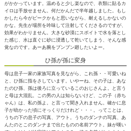
がかかっています。温めると少し楽なので、衣類に貼るカ
イロは手放せません。何だかんだで半年越しました。もし
かしたら今がピークかもと思いながら、耐えるしかないの
かな。先生が場所を吟味して注射してくださるのですが、
効果がわかりません。大きな砂漠にスポイトで水を落とし
た感じ、水は直ぐに砂に浸透して乾いてしまう、そんな感
覚なのです。あーあ腕をブンブン廻したいよー。
ひ孫が孫に変身
母は息子一家の家族写真を見ながら、これ孫・・可愛いね
と、ひ孫に指をさしています。いやーね、その子は、あな
たのひ孫、孫は後ろに立っているこのおじさんよ。と言う
と母は大混乱。この男の人は知らないけど、この子（赤ち
ゃん）は、私の孫よ。と言って聞き入れません。確かに息
子が幼かった頃にそっくりだけれど・・・。ってことは、
うちの下の息子の写真、アウト。うちのダンナの写真、あ
んたのとこのダンナまで出たものの名前アウト。妹が嘆い