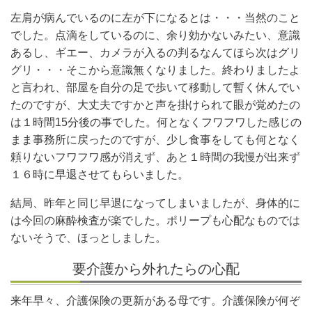
左肩が病んでいるのに左が下になるとは・・・当然のこと
でした。点滴をしているのに、余り効かないみたい、意識
あるし、ギエー、カメラが入るの判るなんてほら次はグリ
グリ・・・そこから意識無くなりました。終わりましたよ
と言われ、部屋を自分の足で歩いて移動して暫く休んでい
たのですが、大丈夫ですかと声を掛けられて眼が覚めたの
は１時間15分後の事でした。何となくフワフワした感じの
まま事務所に戻ったのですが、少し食事をしても何となく
頼りないフワフワ感が消えず、あと１時間の我慢が出来ず
１６時に早退させてもらいました。
結局、昨年と同じ早退になってしまいましたが、身体的に
は今回の麻酔検査が楽でした。ポリープも心配なものでは
ないそうで、ほっとしました。
要介護から外れたらの心配
来年早々、介護保険の更新がある母です。介護保険が何ぞ