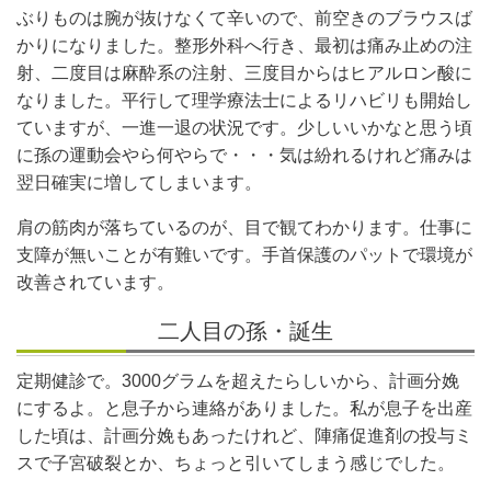
ぶりものは腕が抜けなくて辛いので、前空きのブラウスば
かりになりました。整形外科へ行き、最初は痛み止めの注
射、二度目は麻酔系の注射、三度目からはヒアルロン酸に
なりました。平行して理学療法士によるリハビリも開始し
ていますが、一進一退の状況です。少しいいかなと思う頃
に孫の運動会やら何やらで・・・気は紛れるけれど痛みは
翌日確実に増してしまいます。
肩の筋肉が落ちているのが、目で観てわかります。仕事に
支障が無いことが有難いです。手首保護のパットで環境が
改善されています。
二人目の孫・誕生
定期健診で。3000グラムを超えたらしいから、計画分娩
にするよ。と息子から連絡がありました。私が息子を出産
した頃は、計画分娩もあったけれど、陣痛促進剤の投与ミ
スで子宮破裂とか、ちょっと引いてしまう感じでした。