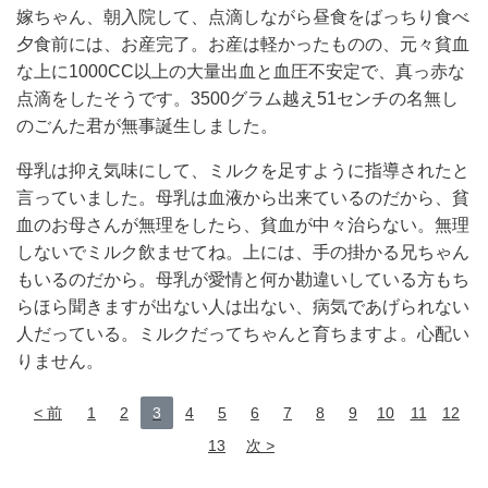
嫁ちゃん、朝入院して、点滴しながら昼食をばっちり食べ
夕食前には、お産完了。お産は軽かったものの、元々貧血
な上に1000CC以上の大量出血と血圧不安定で、真っ赤な
点滴をしたそうです。3500グラム越え51センチの名無し
のごんた君が無事誕生しました。
母乳は抑え気味にして、ミルクを足すように指導されたと
言っていました。母乳は血液から出来ているのだから、貧
血のお母さんが無理をしたら、貧血が中々治らない。無理
しないでミルク飲ませてね。上には、手の掛かる兄ちゃん
もいるのだから。母乳が愛情と何か勘違いしている方もち
らほら聞きますが出ない人は出ない、病気であげられない
人だっている。ミルクだってちゃんと育ちますよ。心配い
りません。
前
1
2
3
4
5
6
7
8
9
10
11
12
13
次