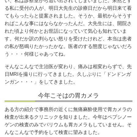
い、私は診察室から追い出されてしまいました。呆然とす
る私に受付の人が、明日大先生の診療日だから明日来て看
てもらったらと提案されました。そうか、最初からそうす
ればこんな事にはならなかったんだ。大先生には、開院さ
れた頃より何かとお世話になっていて気心も知れていま
す。何だか訳の判らない怒りを受けたけれど、本当は患者
の私が怒鳴りたかったかな。医者のする態度じゃないだろ
う・・・何様じゃあってね。
そんなこんなで主治医が変わり、痛みは相変わらずで、先
日MRIを撮りに行ってきました。久しぶりに「ドンドンガ
ンガン・・・」をしてきました。
今年こそはの胃カメラ
ある方の紹介で事務所の近くに無痛麻酔使用で胃カメラの
検査が出来るクリニックを知りました。今年はペプシノー
ゲンの検査のみでバリウムも胃カメラもしていません。そ
んなこんなで予約をして検査に望みました。