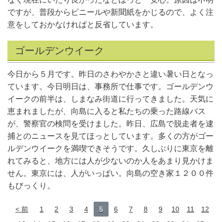
ですが、普段からビニールや新聞紙をかじるので、よく注
意をしておかなければと反省しています。
ゴールデンウイーク
今日から５月です。昨日のさわやかさと違い暑い日となっ
ています。今日明日は、事務所で仕事です。ゴールデンウ
イークの前半は、しまなみ街道に行ってきました。天気に
恵まれましたが、向島に入ると私たちの乗った路線バス
が、警察官の検問を受けました。昨日、広島で脱走者を逮
捕とのニュースを見てほっとしています。多くの方がゴー
ルデンウイークを満喫できそうです。久しぶりに東京を離
れてみると、地方には人が少ないのか人をあまり見かけま
せん。東京には、人がいっぱい。向島の空き家１２００件
もびっくり。
前
1
2
3
4
5
6
7
8
9
10
11
12