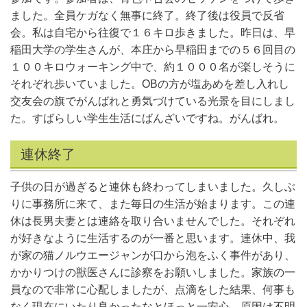
ました。全員ケガなく無事に終了。終了後は役員で反省
会。私は自宅から往復で１６キロ歩きました。昨日は、早
稲田大学の学生さんが、本庄から早稲田までの５６回目の
１００キロウォーキング中で、約１０００名が楽しそうに
それぞれ歩いていました。OBの方が塩あめを差し入れし
交友会の旗でがんばれと勇気づけている光景を目にしまし
た。すばらしい学生生活にばんざいですね。がんばれ。
連休終了
子供の日が過ぎると連休も終わってしまいました。久しぶ
りに事務所に来て、また毎日の生活が始まります。この連
休は長男夫妻とは連絡を取り合いませんでした。それぞれ
が好きなように生活するのが一番と思います。連休中、我
が家の猫ノルウエージャンが口から泡をふく事件があり、
かかりつけの獣医さんに診察をお願いしました。家族の一
員なので非常に心配しましたが、点滴をした結果、何事も
なく現在にいたり良かったなとほっと一安心。原因は不明