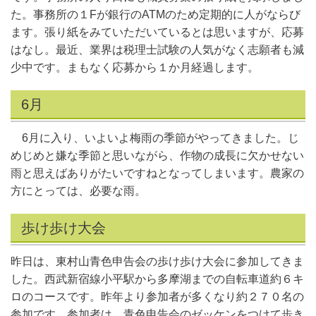
た。事務所の１Fが銀行のATMのため定期的に人がならび
ます。張り紙をみていただいているとは思いますが、応募
はなし。最近、業界は税理士試験の人気がなく志願者も減
少中です。まもなく応募から１か月経過します。
6月
6月に入り、いよいよ梅雨の季節がやってきました。じ
めじめと嫌な季節と思いながら、作物の成長に欠かせない
雨と思えばありがたいですねとなってしまいます。農家の
方にとっては、必要な雨。
歩け歩け大会
昨日は、東村山青色申告会の歩け歩け大会に参加してきま
した。西武新宿線小平駅から多摩湖までの自転車道約６キ
ロのコースです。昨年より参加者が多くなり約２７０名の
参加です。参加者は、青色申告会のゼッケンをつけて歩き