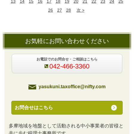
13
14
15
16
17
18
19
20
21
22
23
24
25
26
27
28
次
お気軽にお問い合わせください
お電話でのお問合せ・ご相談はこちら
042-466-3360
yasukuni.taxoffice@nifty.com
お問合せはこちら
多摩地域を地盤として活動される中小事業者の皆様と
共に歩む税理士事務所です