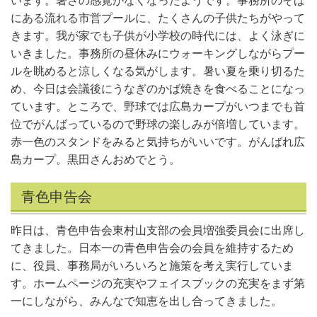
います。暑さの感覚がなくなったようです。事務所のそば
にある流れる市営プールに、たくさんの子供たちがやって
きます。我が家でも子供が小学校の時代には、よく泳ぎに
いきました。事務所の昼休みにウォーキングしながらプー
ルを眺めると涼しくなる気がします。暑い夏を乗り切るた
め、今日は会議後にうなぎのかば焼きを食べることになっ
ています。ところで、野球では広島カープがいつまでも首
位でがんばっているので野球の楽しみが倍増しています。
赤一色のスタンドをみると気持ちがいいです。がんばれ広
島カープ。黒田さんおめでとう。
青色申告会
昨日は、青色申告会東村山支部の会員増強委員会に出席し
てきました。日本一の青色申告会の会員を維持するため
に、役員、事務局がいろいろと施策を考え実行していま
す。ホームページの充実やフェイスブックの充実をまず第
一にしながら、みんなで知恵を出し合ってきました。