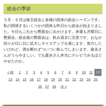
総会の季節
５月・６月は株主総会と各種の団体の総会シーズンです。
私の関係するいくつかの団体も昨日から総会が始まりまし
た。今日もこれから懇親会に出かけます。来週も月曜日に
懇親会。総会後の懇親会は、飲み過ぎに注意です。おなか
回りが日に日に拡大しサイズアップを感じます。努力した
いけれど、酒を断れずついつい飲んでしまいます。森永さ
んがうらやましい。でも森永さん本当にテレビでみるほど
やせたのか。
前
1
2
3
4
5
6
7
8
9
10
11
12
13
14
15
16
17
18
19
20
21
22
23
24
25
26
27
28
次