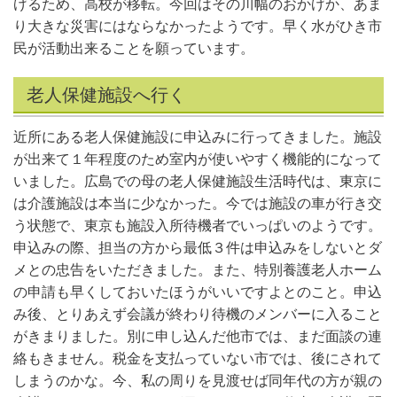
げるため、高校が移転。今回はその川幅のおかげか、あま
り大きな災害にはならなかったようです。早く水がひき市
民が活動出来ることを願っています。
老人保健施設へ行く
近所にある老人保健施設に申込みに行ってきました。施設
が出来て１年程度のため室内が使いやすく機能的になって
いました。広島での母の老人保健施設生活時代は、東京に
は介護施設は本当に少なかった。今では施設の車が行き交
う状態で、東京も施設入所待機者でいっぱいのようです。
申込みの際、担当の方から最低３件は申込みをしないとダ
メとの忠告をいただきました。また、特別養護老人ホーム
の申請も早くしておいたほうがいいですよとのこと。申込
み後、とりあえず会議が終わり待機のメンバーに入ること
がきまりました。別に申し込んだ他市では、まだ面談の連
絡もきません。税金を支払っていない市では、後にされて
しまうのかな。今、私の周りを見渡せば同年代の方が親の