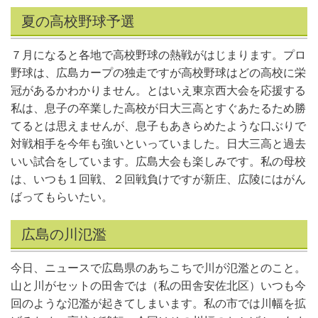
夏の高校野球予選
７月になると各地で高校野球の熱戦がはじまります。プロ
野球は、広島カープの独走ですが高校野球はどの高校に栄
冠があるかわかりません。とはいえ東京西大会を応援する
私は、息子の卒業した高校が日大三高とすぐあたるため勝
てるとは思えませんが、息子もあきらめたような口ぶりで
対戦相手を今年も強いといっていました。日大三高と過去
いい試合をしています。広島大会も楽しみです。私の母校
は、いつも１回戦、２回戦負けですが新庄、広陵にはがん
ばってもらいたい。
広島の川氾濫
今日、ニュースで広島県のあちこちで川が氾濫とのこと。
山と川がセットの田舎では（私の田舎安佐北区）いつも今
回のような氾濫が起きてしまいます。私の市では川幅を拡